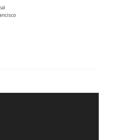
éal
ancisco