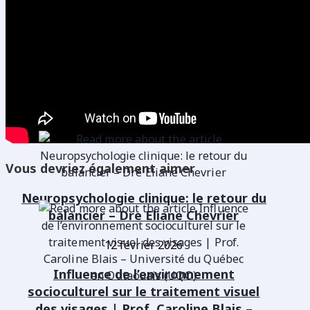
Vous devriez également aimer
Neuropsychologie clinique: le retour du
balancier – Dre Eliane Chevrier
12 février 2026
Influence de l’environnement
socioculturel sur le traitement visuel
des visages | Prof. Caroline Blais –