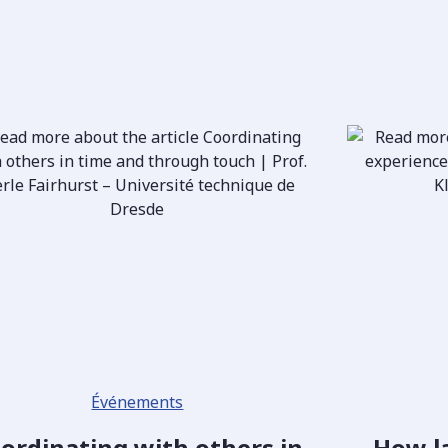
Événements
ordinating with others in
How l